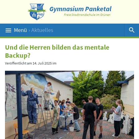
Gymnasium Panketal
Freie Stadtrandschule im Grünen
Menü
› Aktuelles
Suche
Und die Herren bilden das mentale
Backup?
Veröffentlicht am
14. Juli 2025
im