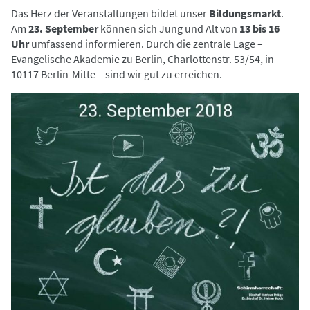
Das Herz der Veranstaltungen bildet unser
Bildungsmarkt
.
Am
23. September
können sich Jung und Alt von
13 bis 16
Uhr
umfassend informieren. Durch die zentrale Lage –
Evangelische Akademie zu Berlin, Charlottenstr. 53/54, in
10117 Berlin-Mitte – sind wir gut zu erreichen.