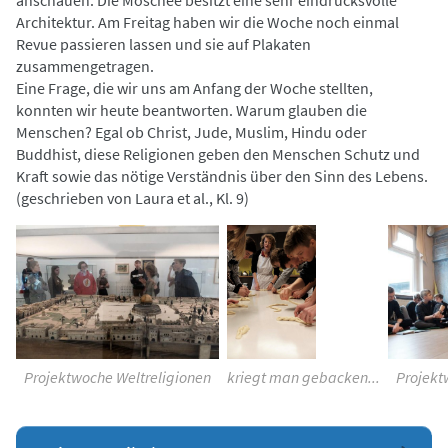
anschauen. Die Moschee besitzt eine sehr eindrucksvolle
Architektur. Am Freitag haben wir die Woche noch einmal
Revue passieren lassen und sie auf Plakaten
zusammengetragen.
Eine Frage, die wir uns am Anfang der Woche stellten,
konnten wir heute beantworten. Warum glauben die
Menschen? Egal ob Christ, Jude, Muslim, Hindu oder
Buddhist, diese Religionen geben den Menschen Schutz und
Kraft sowie das nötige Verständnis über den Sinn des Lebens.
(geschrieben von Laura et al., Kl. 9)
Projektwoche Weltreligionen
kriegt man gebacken...
Projekt