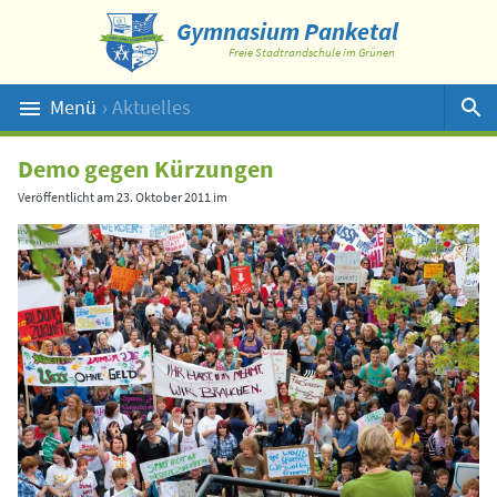
Gymnasium Panketal
Freie Stadtrandschule im Grünen
Menü
› Aktuelles
Suche
Demo gegen Kürzungen
Veröffentlicht am
23. Oktober 2011
im