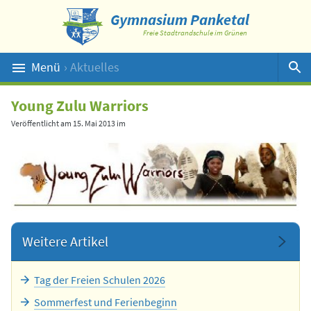
Gymnasium Panketal
Freie Stadtrandschule im Grünen
Menü
› Aktuelles
Suche
Young Zulu Warriors
Veröffentlicht am
15. Mai 2013
im
Weitere Artikel
Tag der Freien Schulen 2026
Sommerfest und Ferienbeginn