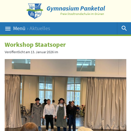
Gymnasium Panketal
Freie Stadtrandschule im Grünen
Menü
› Aktuelles
Suche
Workshop Staatsoper
Veröffentlicht am
13. Januar 2026
im