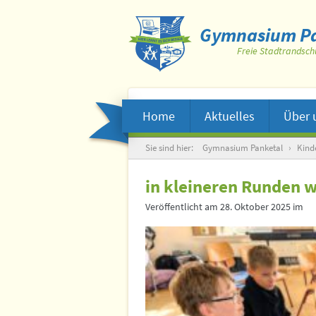
Gymnasium Pa
Freie Stadtrandsch
Home
Aktuelles
Über 
Suche
Sie sind hier:
Gymnasium Panketal
›
Kinde
in kleineren Runden 
Veröffentlicht am
28. Oktober 2025
im