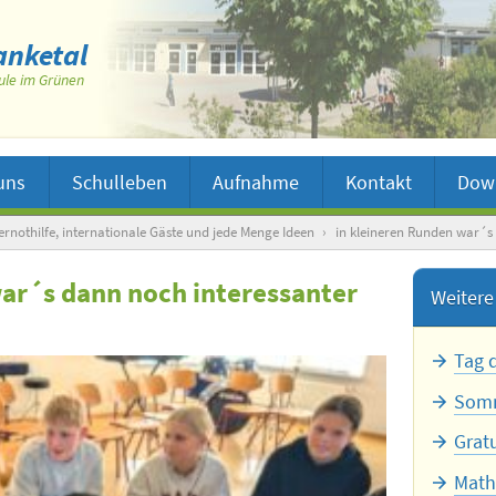
nketal
ule im Grünen
uns
Schulleben
Aufnahme
Kontakt
Dow
rnothilfe, internationale Gäste und jede Menge Ideen
›
in kleineren Runden war´s
war´s dann noch interessanter
Weitere 
Tag 
Somm
Grat
Math