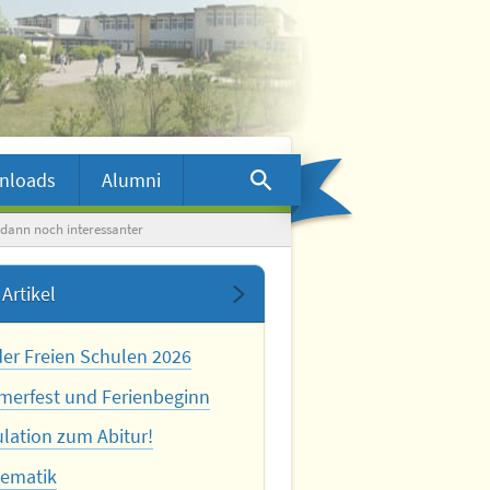
nloads
Alumni
 dann noch interessanter
Artikel
der Freien Schulen 2026
erfest und Ferienbeginn
ulation zum Abitur!
ematik