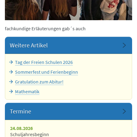
fachkundige Erläuterungen gab´s auch
Weitere Artikel
Tag der Freien Schulen 2026
Sommerfest und Ferienbeginn
Gratulation zum Abitur!
Mathematik
Termine
24.08.2026
Schuljahresbeginn