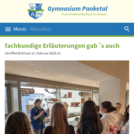
Gymnasium Panketal
Freie Stadtrandschule im Grünen
Menü
› Aktuelles
Suche
fachkundige Erläuterungen gab´s auch
Veröffentlicht am
21. Februar 2026
im