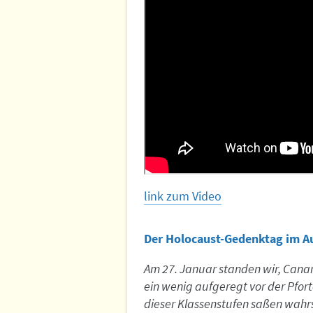
link zum Video
Der Holocaust-Gedenktag im A
Am 27. Januar standen wir, Canan 
ein wenig aufgeregt vor der Pfor
dieser Klassenstufen saßen wahrs