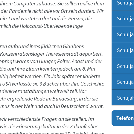
Schulja
 ihrem Computer zuhause. Sie sollten online dem
er Pandemie nicht alle vor Ort sein durften. Wir
Schulja
itet und warteten dort auf die Person, die
mlich die Holocaust-Überlebende Inge
Schulja
hren aufgrund ihres jüdischen Glaubens
Schulja
 Konzentrationslager Theresienstadt deportiert.
geprägt waren von Hunger, Folter, Angst und der
Schulja
Sie und ihre Eltern konnten jedoch am 8. Mai
tig befreit werden. Ein Jahr später emigrierte
Schulja
n USA verfasste sie 6 Bücher über ihre Geschichte
edenkveranstaltungen weltweit teil. Vor
Schuja
ehr ergreifende Rede im Bundestag, in der sie
mus in der Welt und auch in Deutschland warnt.
Telefon
r verschiedenste Fragen an sie stellen. Im
ie die Erinnerungskultur in der Zukunft ohne
zu erzählte sie uns von einem 3D-Projekt, das es