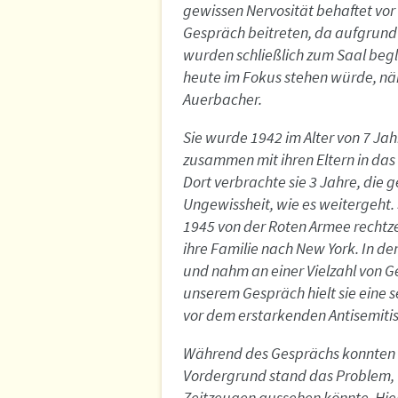
gewissen Nervosität behaftet vor
Gespräch beitreten, da aufgrund d
wurden schließlich zum Saal begle
heute im Fokus stehen würde, nä
Auerbacher.
Sie wurde 1942 im Alter von 7 Ja
zusammen mit ihren Eltern in das
Dort verbrachte sie 3 Jahre, die 
Ungewissheit, wie es weitergeht. 
1945 von der Roten Armee rechtzei
ihre Familie nach New York. In de
und nahm an einer Vielzahl von G
unserem Gespräch hielt sie eine s
vor dem erstarkenden Antisemitis
Während des Gesprächs konnten wi
Vordergrund stand das Problem, w
Zeitzeugen aussehen könnte. Hier