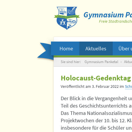
Gymnasium Pa
Freie Stadtrandsch
Home
Aktuelles
Über 
Suche
Sie sind hier:
Gymnasium Panketal
›
Aktue
Holocaust-Gedenktag
Veröffentlicht am
3. Februar 2022
im
Sch
Der Blick in die Vergangenheit 
Teil des Geschichtsunterrichts
Das Thema Nationalsozialismus s
Projektwochen der 10. bis 12. K
insbesondere für die Schüler un