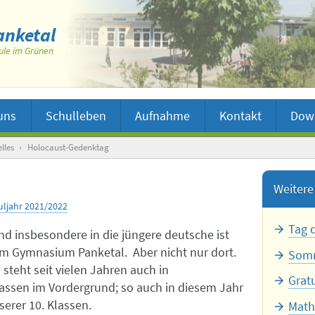
nketal
ule im Grünen
uns
Schulleben
Aufnahme
Kontakt
Dow
lles
›
Holocaust-Gedenktag
Weitere 
uljahr 2021/2022
Tag 
und insbesondere in die jüngere deutsche ist
 am Gymnasium Panketal. Aber nicht nur dort.
Somm
teht seit vielen Jahren auch in
Grat
lassen im Vordergrund; so auch in diesem Jahr
serer 10. Klassen.
Math