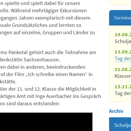
 spielte und spielt dabei für unsere
olle. Während mehrtägiger Exkursionen
Termin
ngegangen Jahren exemplarisch mit diesem
cksale Grundsätzliches und lernten so
ungen auf einzelne, Gruppen und Länder zu
24.08.
Schulj
13.09.
s Panketal gehört auch die Teilnahme am
Tag der
denkstätte Sachsenhausen.
ken dabei in anderen, beeindruckenden
31.08.
nd der Film „Ich schreibe einen Namen“ in
Klasse
stätte.
13.11.
er der 11. und 12. Klasse die Möglichkeit in
Tag der
tigen Amt mit Inge Auerbacher ins Gespräch
os sind daraus entstanden:
Archiv
Schulja