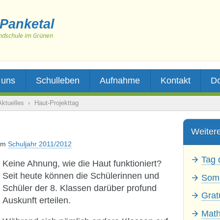
Panketal
ndschule im Grünen
 uns
Schulleben
Aufnahme
Kontakt
D
Aktuelles
›
Haut-Projekttag
Weitere
im
Schuljahr 2011/2012
Tag 
Keine Ahnung, wie die Haut funktioniert?
Seit heute können die Schülerinnen und
Somm
Schüler der 8. Klassen darüber profund
Grat
Auskunft erteilen.
Math