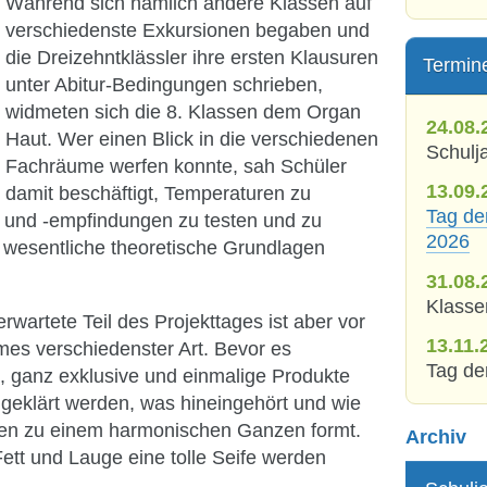
Während sich nämlich andere Klassen auf
verschiedenste Exkursionen begaben und
die Dreizehntklässler ihre ersten Klausuren
Termin
unter Abitur-Bedingungen schrieben,
widmeten sich die 8. Klassen dem Organ
24.08.
Haut. Wer einen Blick in die verschiedenen
Schulj
Fachräume werfen konnte, sah Schüler
13.09.
damit beschäftigt, Temperaturen zu
Tag de
 und -empfindungen zu testen und zu
2026
 wesentliche theoretische Grundlagen
31.08.
Klasse
wartete Teil des Projekttages ist aber vor
13.11.
mes verschiedenster Art. Bevor es
Tag de
, ganz exklusive und einmalige Produkte
h geklärt werden, was hineingehört und wie
ien zu einem harmonischen Ganzen formt.
Archiv
ett und Lauge eine tolle Seife werden