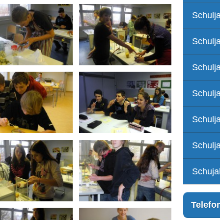
Schulj
Schulj
Schulj
Schulj
Schulj
Schulj
Schuja
Telefo