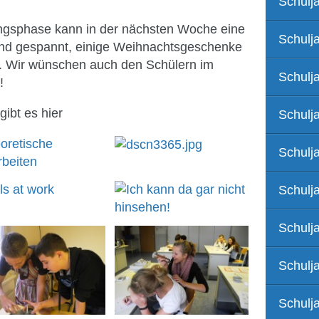
Schulj
ngsphase kann in der nächsten Woche eine
Schulj
sind gespannt, einige Weihnachtsgeschenke
rt. Wir wünschen auch den Schülern im
Schulj
!
ibt es hier
Schulj
Schulj
Schulj
Schulj
Schulj
Schulj