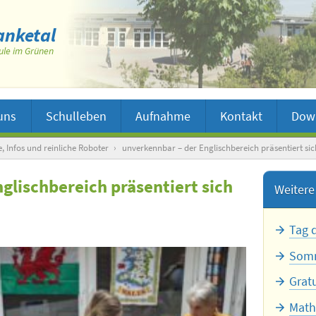
nketal
ule im Grünen
uns
Schulleben
Aufnahme
Kontakt
Dow
, Infos und reinliche Roboter
›
unverkennbar – der Englischbereich präsentiert sic
glischbereich präsentiert sich
Weitere 
Tag 
Somm
Grat
Math