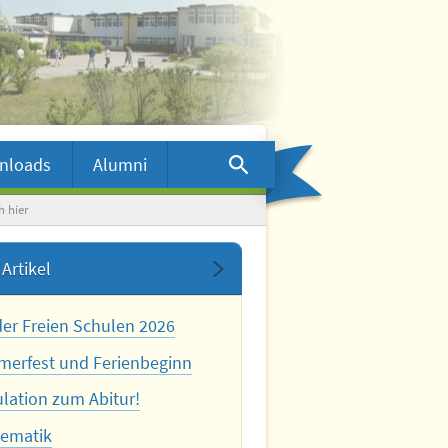
nloads
Alumni
h hier
Artikel
der Freien Schulen 2026
erfest und Ferienbeginn
ulation zum Abitur!
ematik