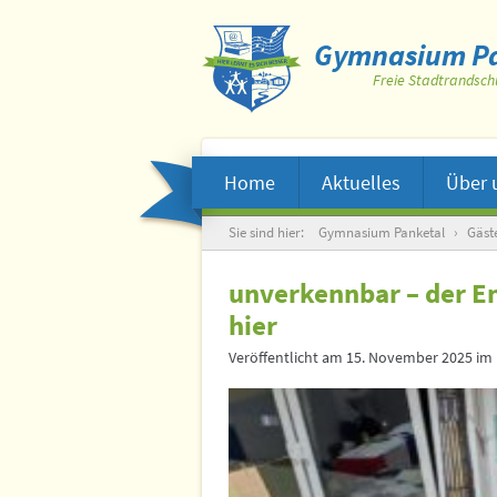
Gymnasium Pa
Freie Stadtrandsch
Home
Aktuelles
Über 
Suche
Sie sind hier:
Gymnasium Panketal
›
Gäste
unverkennbar – der En
hier
Veröffentlicht am
15. November 2025
im