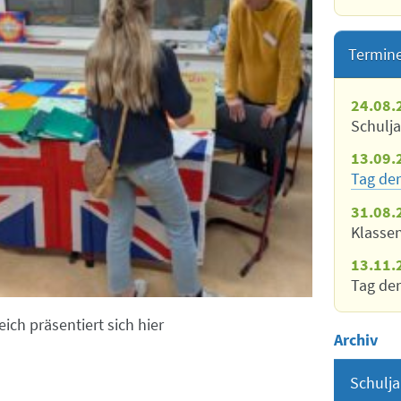
Termin
24.08.
Schulj
13.09.
Tag der
31.08.
Klasse
13.11.
Tag der
ich präsentiert sich hier
Archiv
Schulja