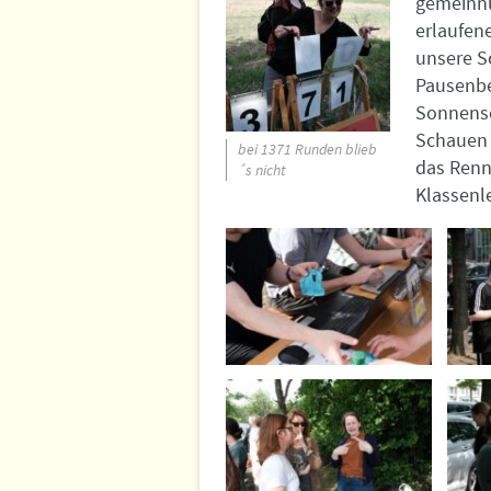
gemeinnü
erlaufen
unsere S
Pausenbe
Sonnense
Schauen 
bei 1371 Runden blieb
das Renn
´s nicht
Klassenl