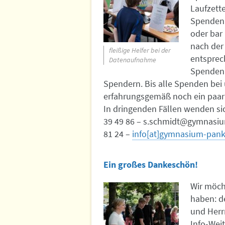
Laufzette
Spendenb
oder bar
nach der
fleißige Helfer bei der
entsprech
Datenaufnahme
Spendenb
Spendern. Bis alle Spenden bei 
erfahrungsgemäß noch ein paar 
In dringenden Fällen wenden si
39 49 86 – s.schmidt@gymnasium
81 24 –
info[at]gymnasium-pank
Ein großes Dankeschön!
Wir möcht
haben: de
und Herr
Info-Wei