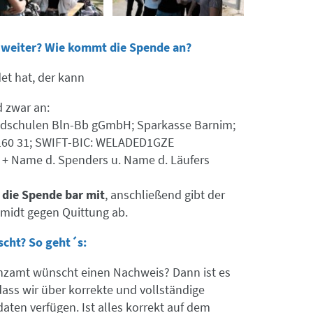
s weiter? Wie kommt die Spende an?
et hat, der kann
d zwar an:
ndschulen Bln-Bb gGmbH; Sparkasse Barnim;
0160 31; SWIFT-BIC: WELADED1GZE
 + Name d. Spenders u. Name d. Läufers
 die Spende bar mit
, anschließend gibt der
hmidt gegen Quittung ab.
cht? So geht´s:
nzamt wünscht einen Nachweis? Dann ist es
dass wir über korrekte und vollständige
ten verfügen. Ist alles korrekt auf dem