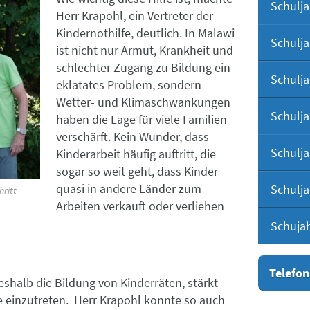
Schulja
Herr Krapohl, ein Vertreter der
Kindernothilfe, deutlich. In Malawi
Schulja
ist nicht nur Armut, Krankheit und
schlechter Zugang zu Bildung ein
Schulja
eklatates Problem, sondern
Wetter- und Klimaschwankungen
Schulja
haben die Lage für viele Familien
verschärft. Kein Wunder, dass
Schulja
Kinderarbeit häufig auftritt, die
sogar so weit geht, dass Kinder
quasi in andere Länder zum
Schulja
hritt
Arbeiten verkauft oder verliehen
Schuja
Telefon
eshalb die Bildung von Kinderräten, stärkt
 einzutreten. Herr Krapohl konnte so auch