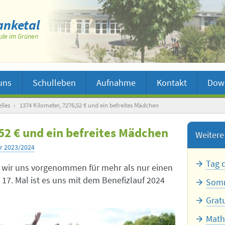
nketal
ule im Grünen
uns
Schulleben
Aufnahme
Kontakt
Dow
lles
›
1374 Kilometer, 7276,52 € und ein befreites Mädchen
52 € und ein befreites Mädchen
Weitere 
r 2023/2024
Tag 
n wir uns vorgenommen für mehr als nur einen
17. Mal ist es uns mit dem Benefizlauf 2024
Somm
Grat
Math