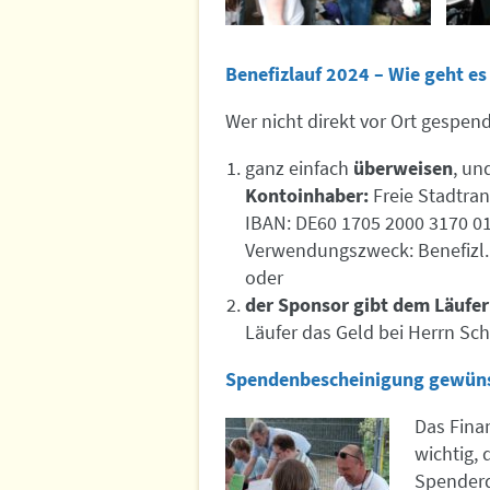
Benefizlauf 2024 – Wie geht e
Wer nicht direkt vor Ort gespend
ganz einfach
überweisen
, un
Kontoinhaber:
Freie Stadtra
IBAN: DE60 1705 2000 3170 
Verwendungszweck: Benefizl.
oder
der Sponsor gibt dem Läufer
Läufer das Geld bei Herrn Sc
Spendenbescheinigung gewüns
Das Fina
wichtig, 
Spenderda