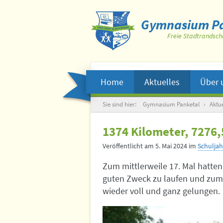
Gymnasium Pa
Freie Stadtrandsch
Home
Aktuelles
Über 
Suche
Sie sind hier:
Gymnasium Panketal
›
Aktue
1374 Kilometer, 7276,
Veröffentlicht am
5. Mai 2024
im
Schuljah
Zum mittlerweile 17. Mal hatte
guten Zweck zu laufen und zum 
wieder voll und ganz gelungen.