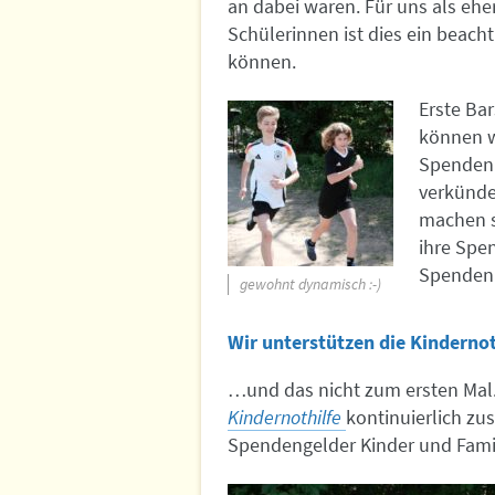
an dabei waren. Für uns als ehe
Schülerinnen ist dies ein beacht
können.
Erste Bar
können w
Spenden 
verkünde
machen s
ihre Spe
Spenden 
gewohnt dynamisch :-)
Wir unterstützen die Kindernot
…und das nicht zum ersten Mal. 
Kindernothilfe
kontinuierlich z
Spendengelder Kinder und Famil