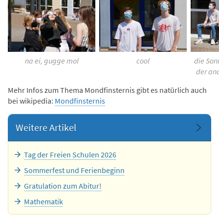
na ei, gugge mol
cool
die Sonn
der an
Mehr Infos zum Thema Mondfinsternis gibt es natürlich auch
bei wikipedia:
Mondfinsternis
Weitere Artikel
Tag der Freien Schulen 2026
Sommerfest und Ferienbeginn
Gratulation zum Abitur!
Mathematik