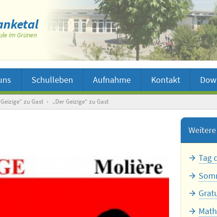
nketal
ule im Grünen
uns
Schulleben
Aufnahme
Kontakt
Dow
 Geizige“ zu Gast
›
„Der Geizige“ zu Gast
Weitere 
Tag 
Somm
Grat
Math