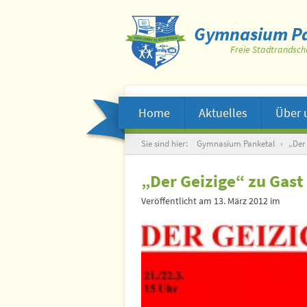
Gymnasium Pa
Freie Stadtrandsch
Home
Aktuelles
Über 
Suche
Sie sind hier:
Gymnasium Panketal
›
„Der
„Der Geizige“ zu Gast
Veröffentlicht am
13. März 2012
im