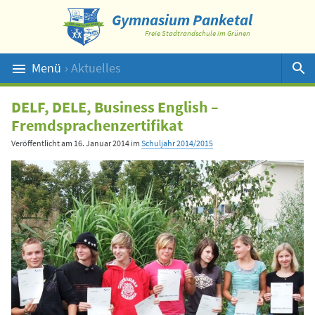
Gymnasium Panketal
Freie Stadtrandschule im Grünen
Menü
› Aktuelles
Suche
DELF, DELE, Business English –
Fremdsprachenzertifikat
Veröffentlicht am
16. Januar 2014
im
Schuljahr 2014/2015