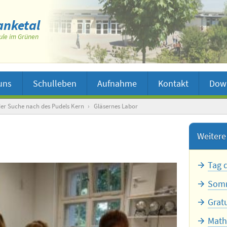
nketal
ule im Grünen
uns
Schulleben
Aufnahme
Kontakt
Dow
der Suche nach des Pudels Kern
›
Gläsernes Labor
Weitere 
Tag 
Somm
Grat
Math