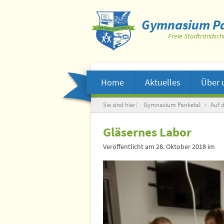
Gymnasium Pa
Freie Stadtrandsch
Home
Aktuelles
Über 
Suche
Sie sind hier:
Gymnasium Panketal
›
Auf 
Gläsernes Labor
Veröffentlicht am
28. Oktober 2018
im