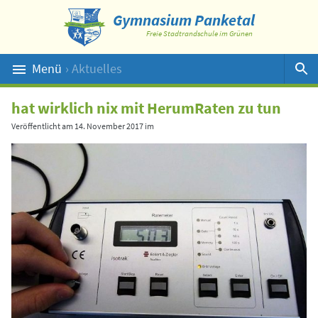
Gymnasium Panketal
Freie Stadtrandschule im Grünen
Menü
› Aktuelles
Suche
hat wirklich nix mit HerumRaten zu tun
Veröffentlicht am
14. November 2017
im