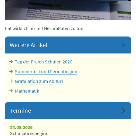
hat wirklich nix mit HerumRaten zu tun
Weitere Artikel
Tag der Freien Schulen 2026
Sommerfest und Ferienbeginn
Gratulation zum Abitur!
Mathematik
Termine
24.08.2026
Schuljahresbeginn