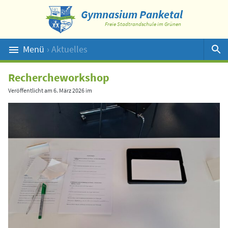
Gymnasium Panketal
Freie Stadtrandschule im Grünen
Menü
› Aktuelles
Suche
Rechercheworkshop
Veröffentlicht am
6. März 2026
im