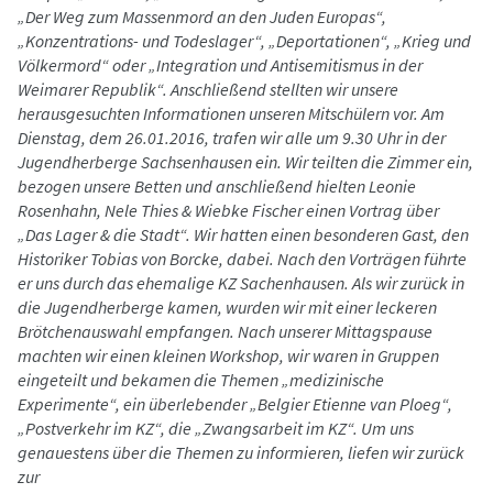
„Der Weg zum Massenmord an den Juden Europas“,
„Konzentrations- und Todeslager“, „Deportationen“, „Krieg und
Völkermord“ oder „Integration und Antisemitismus in der
Weimarer Republik“. Anschließend stellten wir unsere
herausgesuchten Informationen unseren Mitschülern vor. Am
Dienstag, dem 26.01.2016, trafen wir alle um 9.30 Uhr in der
Jugendherberge Sachsenhausen ein. Wir teilten die Zimmer ein,
bezogen unsere Betten und anschließend hielten Leonie
Rosenhahn, Nele Thies & Wiebke Fischer einen Vortrag über
„Das Lager & die Stadt“. Wir hatten einen besonderen Gast, den
Historiker Tobias von Borcke, dabei. Nach den Vorträgen führte
er uns durch das ehemalige KZ Sachenhausen. Als wir zurück in
die Jugendherberge kamen, wurden wir mit einer leckeren
Brötchenauswahl empfangen. Nach unserer Mittagspause
machten wir einen kleinen Workshop, wir waren in Gruppen
eingeteilt und bekamen die Themen „medizinische
Experimente“, ein überlebender „Belgier Etienne van Ploeg“,
„Postverkehr im KZ“, die „Zwangsarbeit im KZ“. Um uns
genauestens über die Themen zu informieren, liefen wir zurück
zur