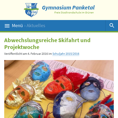
Gymnasium Panketal
Freie Stadtrandschule im Grünen
Menü
› Aktuelles
Suche
Abwechslungsreiche Skifahrt und
Projektwoche
Veröffentlicht am
4. Februar 2016
im
Schuljahr 2015/2016