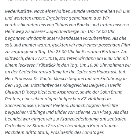
Gedenkstätte. Nach einer halben Stunde versammelten wir uns
und werteten unsere Ergebnisse gemeinsam aus. Wir
verabschiedeten uns von Tobias von Borcke und traten unseren
Heimweg zu unserer Jugendherberge an. Um 18.00 Uhr
begannen wir damit unser Abendessen vorzubereiten. Als alle
satt und munter waren, guckten wir noch einen passenden Film
zu vergangenen Tag. Um 23.00 Uhr hieß es dann Bettruhe. Am
Mittwoch, dem 27.01.2016, starteten wir dann um 8.30 Uhr mit
einem leckeren Frühstück in den Tag. Um 10.00 Uhr nahmen wir
an der Gedenkveranstaltung für die Opfer des Holocaust, teil.
Herr Professor Dr. Günter Morsch begann mit der Einführung in
den Tag. Der Botschafter des Königreiches Belgien in Berlin
Ghislain D´hoop hielt eine Ansprache, sowie der Sohn Bruno
Peeters, eines ehemaligen belgischen KZ–Häftlings in
Sachsenhausen, Florent Peeters. Danach folgten Berichte
belgischer Häftlinge und Bilder von Etienne van Ploeg. Als dies
beendet war gingen wir zur Kranzniederlegung am zentralen
Gedenkort >> Station Z << des ehemaligen Krematoriums.
Nachdem Britta Stark, Präsidentin des Landtages