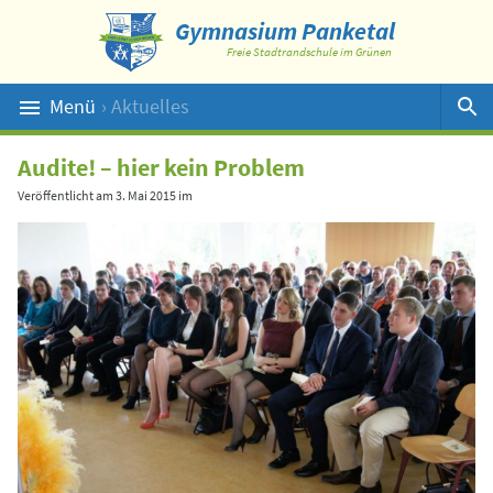
Gymnasium Panketal
Freie Stadtrandschule im Grünen
Menü
› Aktuelles
Suche
Audite! – hier kein Problem
Veröffentlicht am
3. Mai 2015
im