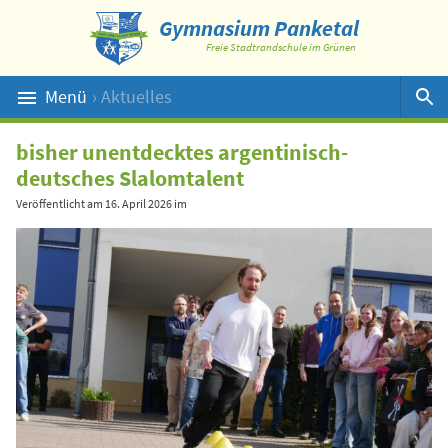
Gymnasium Panketal
Freie Stadtrandschule im Grünen
Menü
› Aktuelles
Suche
bisher unentdecktes argentinisch-
deutsches Slalomtalent
Veröffentlicht am
16. April 2026
im