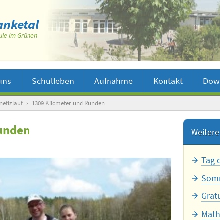
nketal
ule im Grünen
uns
Schulleben
Aufnahme
Kontakt
Dow
nefizlauf
›
1309 Kilometer und Runden
Runden
Weitere 
Tag 
Somm
Grat
Math