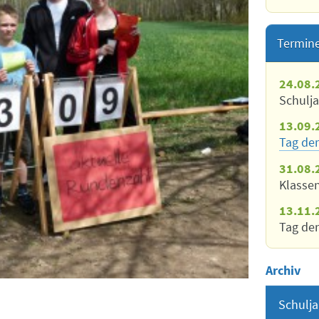
Termin
24.08.
Schulj
13.09.
Tag der
31.08.
Klasse
13.11.
Tag der
Archiv
Schulja