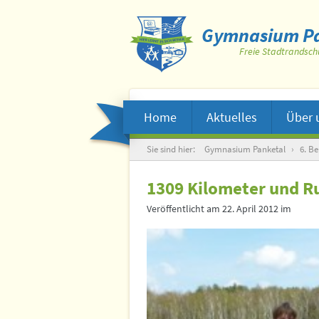
Gymnasium Pa
Freie Stadtrandsch
Home
Aktuelles
Über 
Suche
Sie sind hier:
Gymnasium Panketal
›
6. Be
1309 Kilometer und 
Veröffentlicht am
22. April 2012
im