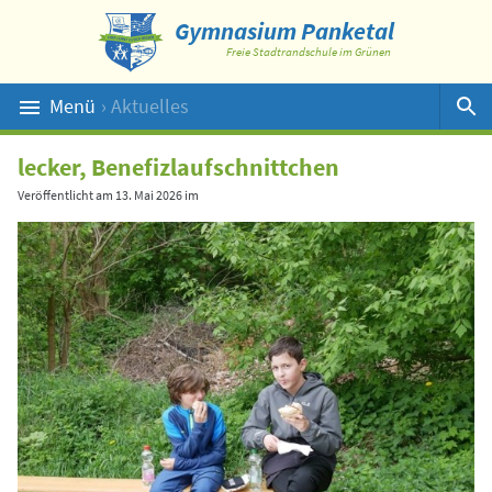
Gymnasium Panketal
Freie Stadtrandschule im Grünen
Menü
› Aktuelles
Suche
lecker, Benefizlaufschnittchen
Veröffentlicht am
13. Mai 2026
im