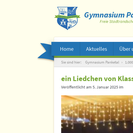
Gymnasium Pa
Freie Stadtrandsch
Home
Aktuelles
Über 
Suche
Sie sind hier:
Gymnasium Panketal
›
1.00
ein Liedchen von Klas
Veröffentlicht am
5. Januar 2025
im