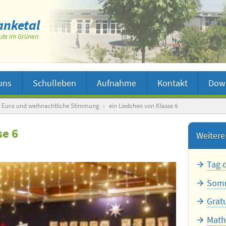
nketal
ule im Grünen
uns
Schulleben
Aufnahme
Kontakt
Dow
0 Euro und weihnachtliche Stimmung
›
ein Liedchen von Klasse 6
se 6
Weitere 
Tag 
Somm
Grat
Math