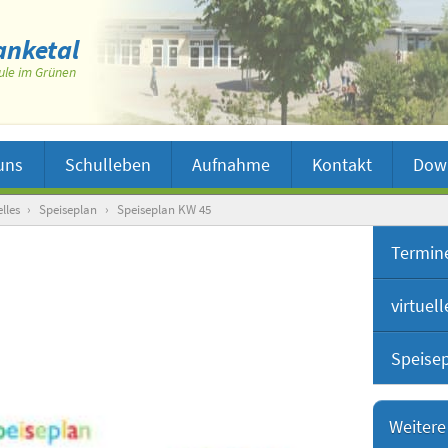
nketal
ule im Grünen
uns
Schulleben
Aufnahme
Kontakt
Dow
lles
›
Speiseplan
›
Speiseplan KW 45
Termin
virtuel
Speise
Virt
Inter
Weitere 