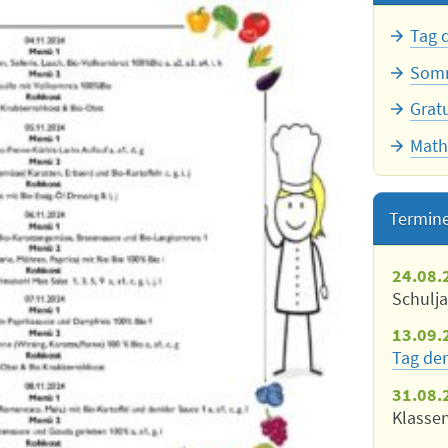
Engli
Tag 
Wahl
Somm
Grat
Deuts
Math
Welt
Die 
Termin
Geog
24.08.
Schulj
Spor
13.09.
Tag der
Proj
31.08.
Klasse