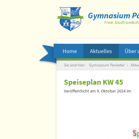
Gymnasium Pa
Freie Stadtrandsch
Home
Aktuelles
Über 
Suche
Sie sind hier:
Gymnasium Panketal
›
Aktue
Speiseplan KW 45
Veröffentlicht am
9. Oktober 2024
im