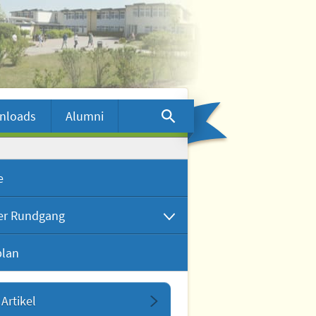
nloads
Alumni
e
ler Rundgang
plan
ueller Rundgang
view mit Dr. Wolf
Artikel